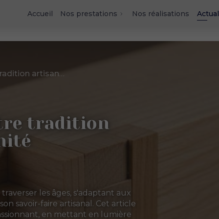
Accueil
Nos prestations
Nos réalisations
Actual
Menuiserie bois : entre tradition artisanale et modernité
tre tradition
nité
 traverser les âges, s'adaptant aux
 savoir-faire artisanal. Cet article
passionnant, en mettant en lumière