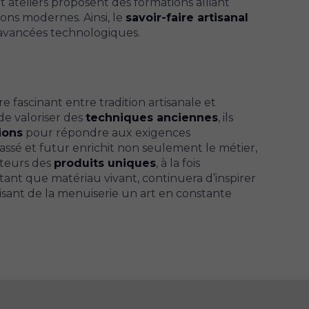
 ateliers proposent des formations alliant
ions modernes. Ainsi, le
savoir-faire artisanal
 avancées technologiques.
e fascinant entre tradition artisanale et
de valoriser des
techniques anciennes
, ils
ions
pour répondre aux exigences
ssé et futur enrichit non seulement le métier,
teurs des
produits uniques
, à la fois
n tant que matériau vivant, continuera d’inspirer
faisant de la menuiserie un art en constante