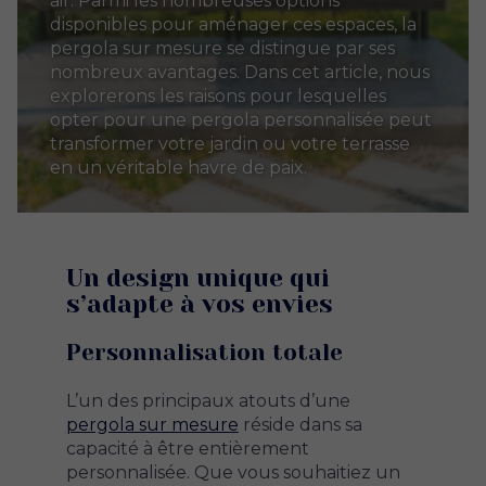
air. Parmi les nombreuses options
disponibles pour aménager ces espaces, la
pergola sur mesure se distingue par ses
nombreux avantages. Dans cet article, nous
explorerons les raisons pour lesquelles
opter pour une pergola personnalisée peut
transformer votre jardin ou votre terrasse
en un véritable havre de paix.
Un design unique qui
s’adapte à vos envies
Personnalisation totale
L’un des principaux atouts d’une
pergola sur mesure
réside dans sa
capacité à être entièrement
personnalisée. Que vous souhaitiez un