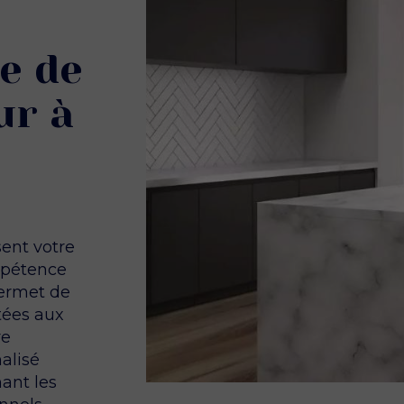
e de
ur à
ent votre
mpétence
ermet de
tées aux
re
alisé
ant les