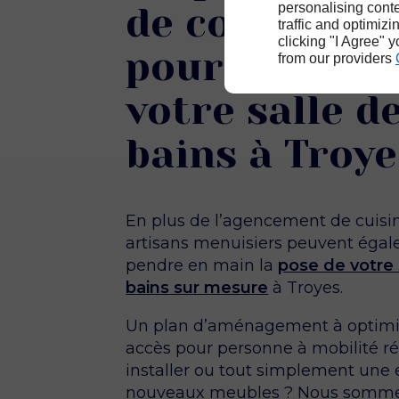
personalising conte
de confiance
traffic and optimizi
clicking "I Agree" 
pour aménag
from our providers
votre salle d
bains à Troye
En plus de l’agencement de cuisi
artisans menuisiers peuvent éga
pendre en main la
pose de votre 
bains sur mesure
à Troyes.
Un plan d’aménagement à optimi
accès pour personne à mobilité ré
installer ou tout simplement une 
nouveaux meubles ? Nous somme