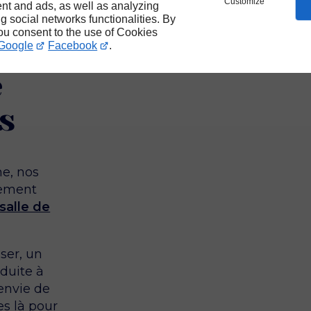
Customize
nt and ads, as well as analyzing
ng social networks functionalities. By
you consent to the use of Cookies
er
Google
Facebook
.
e
s
ne, nos
lement
salle de
ser, un
duite à
envie de
s là pour