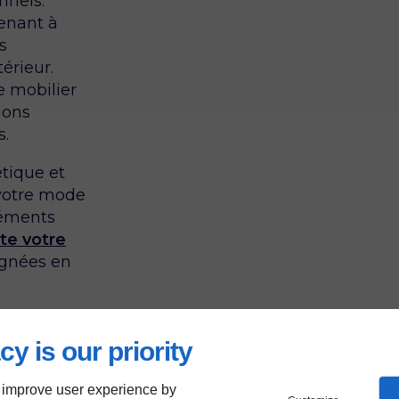
nnels.
venant à
s
érieur.
e mobilier
ions
s.
étique et
 votre mode
léments
ète votre
ignées en
cy is our priority
re
 improve user experience by