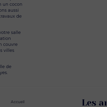
en un cocon
ons aussi
travaux de
otre salle
sation
on couvre
 villes
lle de
yes.
Les a
Accueil