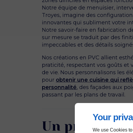
zones difficiles en espaces fonctio
Notre équipe de menuisier, inter
Troyes, imagine des configuration
innovantes qui subliment votre int
Notre savoir-faire en fabrication d
sur mesure se traduit par des finit
impeccables et des détails soigné
Nos créations en PVC allient esth
praticité, respectant vos goûts et
de vie. Nous personnalisons les é
pour
obtenir une cuisine qui refl
personnalité
, des façades aux po
passant par les plans de travail.
Your priva
Un prestatai
We use Cookies to